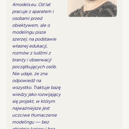
4models.eu. Od lat
pracuje z aparatem i
osobami przed
obiektywem, ale o
modelingu pisze
szerzej: na podstawie
własnej edukacji,
rozmów z ludźmi z
branży i obserwacji
początkujących osób.
Nie udaje, że zna
odpowiedź na
wszystko. Traktuje bazę
wiedzy jako rozwijający
się projekt, w którym
najważniejsze jest
uczciwe tłumaczenie
modelingu — bez
obietnic kariery i bez