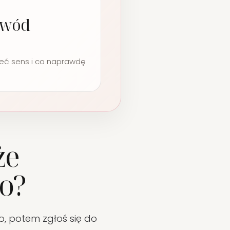
dowód
ieć sens i co naprawdę
że
io?
o, potem zgłoś się do