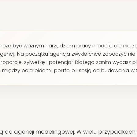
 może być ważnym narzędziem pracy modelki, ale nie z
gencji. Na początku agencja zwykle chce zobaczyć nie
proporcje, sylwetkę i potencjał. Dlatego zanim wydasz p
 między polaroidami, portfolio i sesją do budowania wi
stką do agencji modelingowej. W wielu przypadkac