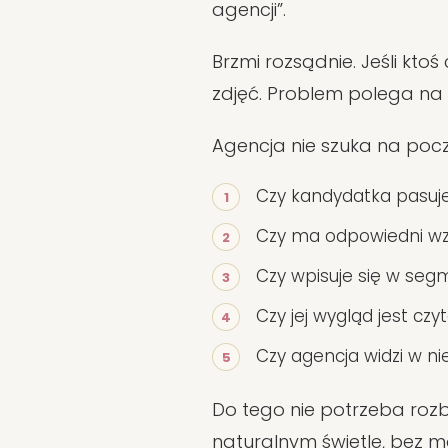
agencji”.
Brzmi rozsądnie. Jeśli kt
zdjęć. Problem polega na 
Agencja nie szuka na począ
Czy kandydatka pasuje 
Czy ma odpowiedni wzr
Czy wpisuje się w se
Czy jej wygląd jest czy
Czy agencja widzi w ni
Do tego nie potrzeba roz
naturalnym świetle, bez mo