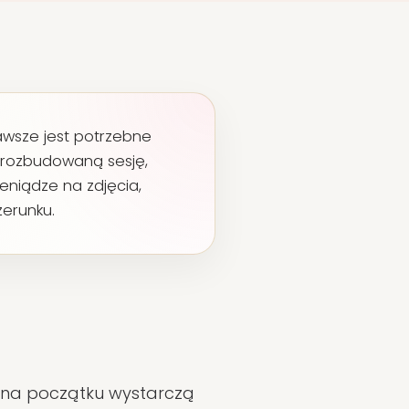
awsze jest potrzebne
 rozbudowaną sesję,
ieniądze na zdjęcia,
zerunku.
h na początku wystarczą