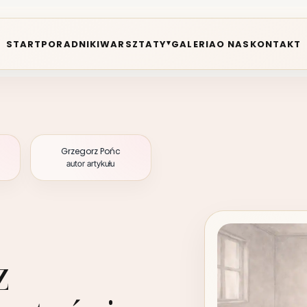
START
PORADNIKI
WARSZTATY
GALERIA
O NAS
KONTAKT
▾
Grzegorz Pońc
autor artykułu
z