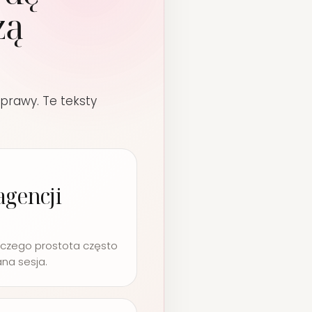
zą
sprawy. Te teksty
agencji
aczego prostota często
ana sesja.