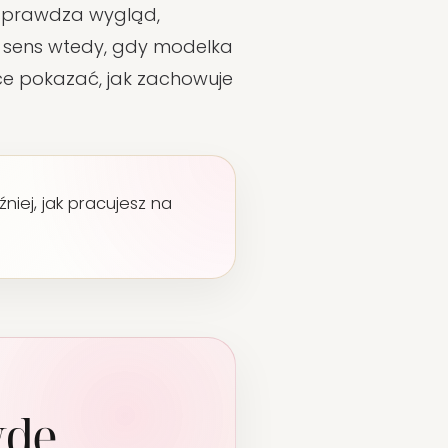
w sprawdza wygląd,
y sens wtedy, gdy modelka
ce pokazać, jak zachowuje
iej, jak pracujesz na
wdę