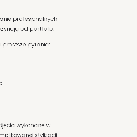
wanie profesjonalnych
zynają od portfolio.
a prostsze pytania:
?
zdjęcia wykonane w
plikowanej stylizacji.