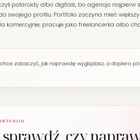
 czyli polaroidy albo digitals, bo agencja najpier
o swojego profilu. Portfolio zaczyna mieć większ
a komercyjnie, pracuje jako freelancerka albo ch
 chce zobaczyć, jak naprawdę wyglądasz, a dopiero późn
PORTFOLIO
 sprawdź, czy napra