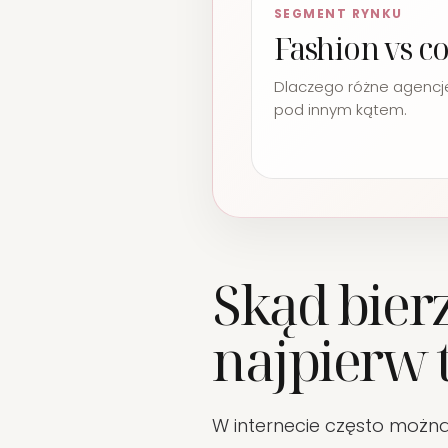
SEGMENT RYNKU
Fashion vs c
Dlaczego różne agencje
pod innym kątem.
Skąd bierz
najpierw 
W internecie często można